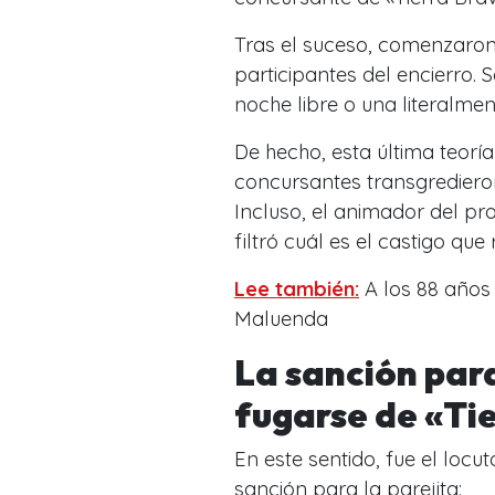
Tras el suceso, comenzaron
participantes del encierro.
noche libre o una literalmen
De hecho, esta última teor
concursantes transgrediero
Incluso, el animador del pr
filtró cuál es el castigo qu
Lee también:
A los 88 años 
Maluenda
La sanción para
fugarse de «Ti
En este sentido, fue el locu
sanción para la parejita: