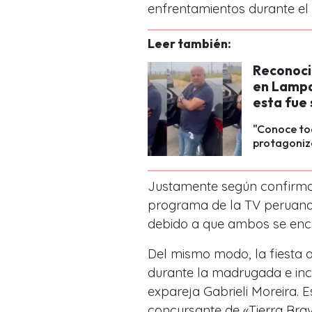
enfrentamientos durante el 
Leer también:
Reconocid
en Lampa
esta fue 
"Conoce tod
protagonizó
Justamente según confirma
programa de la TV peruana,
debido a que ambos se enco
Del mismo modo, la fiesta 
durante la madrugada e incl
expareja Gabrieli Moreira. E
concursante de
«Tierra Bra