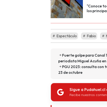
"Conoce tod
los principa
Espectáculo
Fabio
M
Fuerte golpe para Canal 13
periodista Miguel Acuña en
PGU 2023: consulta con t
23 de octubre
Sigue a Pudahuel.cl
Recibe nuestros conten