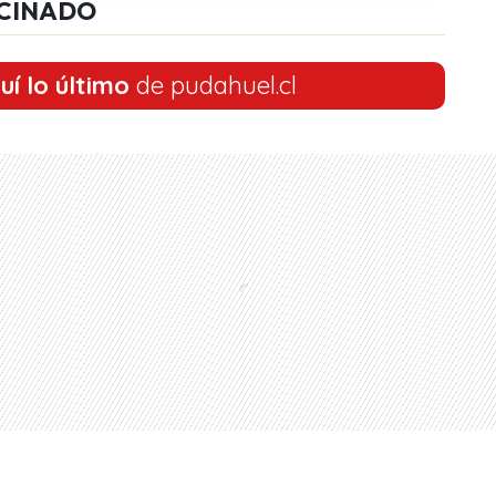
CINADO
uí lo último
de pudahuel.cl