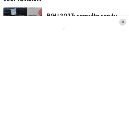
PGU 2023: consulta con tu
RUT cómo cobrar el beneficio
de hasta $206.173 hoy 12 de
noviembre
A este beneficio no se debe postular, sino que se
solicita en cada una de las AFP en la que el
adulto mayor este afiliado.
Pensión Garantizada Universal
Por su parte, fue en el mes de julio cuando
comenzó el pago de la Pensión Garantizada
Universal, beneficio que entrega un monto de
hasta los 206.173 pesos para los adultos mayores