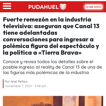
Skip to main content
EN VIVO
Fuerte remezón en la industria
televisiva: aseguran que Canal 13
tiene adelantadas
conversaciones para ingresar a
polémica figura del espectáculo y
la política a «Tierra Brava»
Conoce y revisa todos los detalles sobre el
posible ingreso al reality de Canal 13 de una de
las figuras más polémicas de la industria.
Por
Ariel Pefaur
noviembre 7, 2023 - 3:48 pm