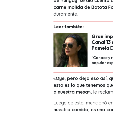
de Yungay’ se dio cuenta 
carne molida de Botota Fo
duramente.
Leer también:
Gran impa
Canal 13 
Pamela Dí
"Conoce y r
popular expa
«Oye, pero deja eso así, q
esto es lo que tenemos que
a nuestra mesa»,
le reclam
Luego de esto, mencionó en
nuestra comida, es una co