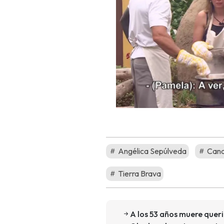
Angélica Sepúlveda
Cana
Tierra Brava
A los 53 años muere quer