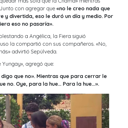
 a quedar más sola que la Chama» mientras
 Junto con agregar que
«no le creo nada que
e y divertida, eso le duró un día y medio. Por
 Fiera eso no pasaría».
lestando a Angélica, la Fiera siguió
luso la compartió con sus compañeros. «No,
ás» advirtió Sepúlveda.
de Yungay», agregó que:
 digo que no». Mientras que para cerrar le
ue no. Oye, para la hue… Para la hue…».