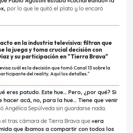
que Fabio Agostini estaba «cuchareando» la
x,
por lo que le quitó el plato y lo encaró
cto en la industria televisiva: filtran que
se la juega y toma crucial decisión con
az y su participación en "Tierra Brava"
evisa cuál es la decisión que tomó Canal 13 sobre la
rticipante del reality. Aquí los detalles."
ué eres patudo. Este hue… Pero, ¿por qué? Si
 hacer acá, no, para la hue… Tiene que venir
ó Angélica Sepúlveda sin guardarse nada.
 el tras cámara de Tierra Brava que
«era
mida que íbamos a compartir con todos los