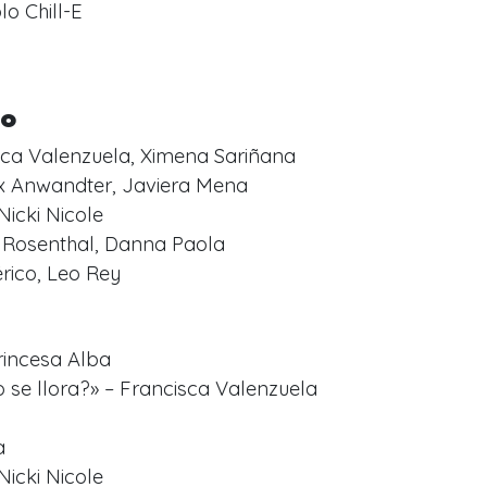
o Chill-E
ño
sca Valenzuela, Ximena Sariñana
ex Anwandter, Javiera Mena
Nicki Nicole
 Rosenthal, Danna Paola
rico, Leo Rey
rincesa Alba
 se llora?» – Francisca Valenzuela
a
Nicki Nicole