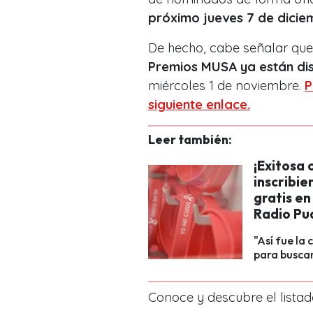
próximo jueves 7 de dicie
De hecho, cabe señalar que
Premios MUSA ya están di
miércoles 1 de noviembre.
P
siguiente
enlace.
Leer también:
¡Exitosa 
inscribi
gratis en
Radio Pu
"Así fue la
para buscar
Conoce y descubre el lista