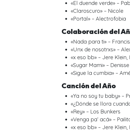
«El duende verde» – Pabl
«Claroscuro» – Nicole
«Portal» – Alectrofobia
Colaboración del A
«Nada para ti» – Franci
«Unx de nosotrxs» – Al
«x eso bb» – Jere Klein, 
«Sugar Mami» – Denisse
«Sigue la cumbia» – Amé
Canción del Año
«Ya no soy tu baby» – P
«¿Dónde se llora cuando
«Rey» – Los Bunkers
«Venga pa’ acá» – Pailit
«x eso bb» – Jere Klein, 