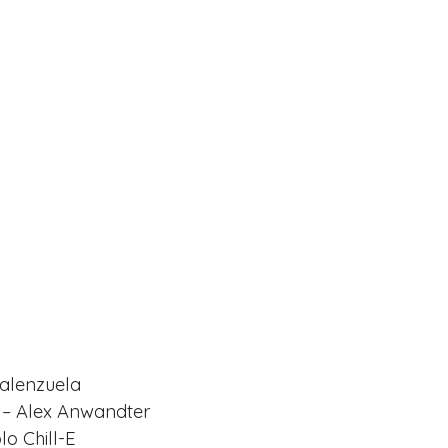
Valenzuela
» – Alex Anwandter
o Chill-E