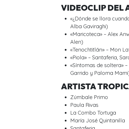
VIDEOCLIP DEL
«¿Dónde se llora cuando
Alba Gaviraghi)
«Maricoteca» – Alex Anw
Alen)
«Tenochtitlán» – Mon Laf
«Piola» – Santaferia, Sa
«Síntomas de soltera» – 
Garrido y Paloma Mami
ARTISTA TROPI
Zúmbale Primo
Paula Rivas
La Combo Tortuga
María José Quintanilla
Santaferia