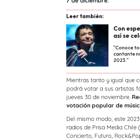
7 de diciembre.
Leer también:
Con espe
así se c
"Conoce tod
cantante na
2023."
Mientras tanto y igual que 
podrá votar a sus artistas 
jueves 30 de noviembre.
Re
votación popular de música
Del mismo modo, este 2023 
radios de Prisa Media Chil
Concierto, Futuro, Rock&Pop