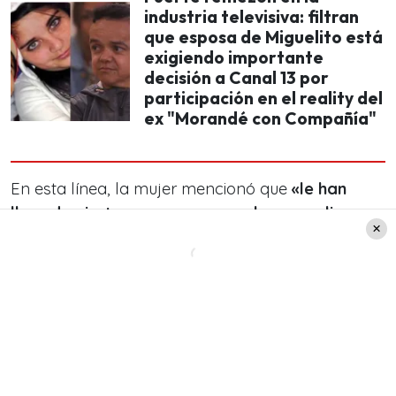
industria televisiva: filtran
que esposa de Miguelito está
exigiendo importante
decisión a Canal 13 por
participación en el reality del
ex "Morandé con Compañía"
En esta línea, la mujer mencionó que
«le han
llegado ciertas amenazas que hacen peligrar
la integridad del círculo más cercano de
Miguelito
, todo a consecuencia de acciones que
él ha tenido dentro del reality. No me especifican
cuáles, pero la exposición que ha tenido Miguelito
ha llevado a que, como suele ocurrir,
lamentablemente en un mundo dominado por
las redes sociales, se está haciendo más común