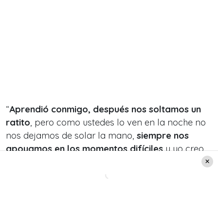
“
Aprendió conmigo, después nos soltamos un
ratito
, pero como ustedes lo ven en la noche no
nos dejamos de solar la mano,
siempre nos
apoyamos en los momentos difíciles
y yo creo
que parte de mi camino se debe a ella, fue una
protagonista de mi camino así que parte del
premio se lo voy a dar a la Pincoya”, cerró la
ganadora de la primera temporada de Gran
Hermano Chile.