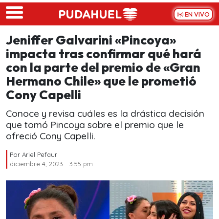
Skip to main content
EN VIVO
Jeniffer Galvarini «Pincoya»
impacta tras confirmar qué hará
con la parte del premio de «Gran
Hermano Chile» que le prometió
Cony Capelli
Conoce y revisa cuáles es la drástica decisión
que tomó Pincoya sobre el premio que le
ofreció Cony Capelli.
Por
Ariel Pefaur
diciembre 4, 2023 - 3:55 pm