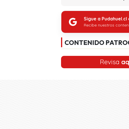
Sigue a Pudahuel.cl
Recibe nuestros conten
CONTENIDO PATRO
Revisa
aq