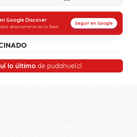
 en Google Discover
Seguir en Google
idos directamente en tu feed.
CINADO
uí lo último
de pudahuel.cl