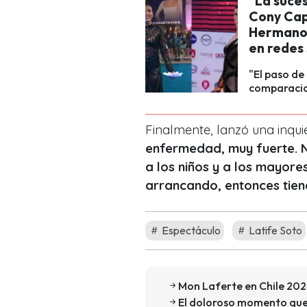
"La suces
Cony Cape
Hermano 
en redes 
"El paso de 
comparacio
Finalmente, lanzó una inquie
enfermedad, muy fuerte. N
a los niños y a los mayore
arrancando, entonces tie
Espectáculo
Latife Soto
Mon Laferte en Chile 2024
El doloroso momento que