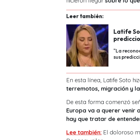
hicieron llegar
sobre lo que
Leer también:
Latife So
predicci
"La reconoc
sus predicc
En esta línea, Latife Soto 
terremotos, migración y l
De esta forma comenzó seña
Europa va a querer venir a 
hay que tratar de entende
Lee también:
El doloroso m