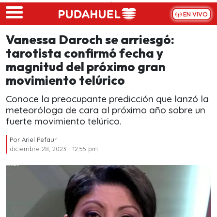
Skip to main content
EN VIVO
Vanessa Daroch se arriesgó:
tarotista confirmó fecha y
magnitud del próximo gran
movimiento telúrico
Conoce la preocupante predicción que lanzó la
meteoróloga de cara al próximo año sobre un
fuerte movimiento telúrico.
Por
Ariel Pefaur
diciembre 28, 2023 - 12:55 pm