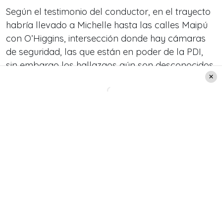
Según el testimonio del conductor, en el trayecto
habría llevado a Michelle hasta las calles Maipú
con O’Higgins, intersección donde hay cámaras
de seguridad, las que están en poder de la PDI,
sin embargo los hallazgos aún son desconocidos.
Según el fiscal a cargo de la investigación «Se
solicitó la orden de detención verbal otorgada
por el Tribunal de Garantía de San Felipe, de
modo que el imputado pasará a control de
detención el día de mañana domingo por este
hecho”.