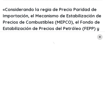
«Considerando la regia de Precio Paridad de
Importación, el Mecanismo de Estabilización de
Precios de Combustibles (MEPCO), el Fondo de
Estabilización de Precios del Petróleo (FEPP) y
los mecanismos establecidos por la autoridad,
para esta semana se estima una variación de O
pesos por litro (S/t) en el precio de las
gasolinas de 93 y 97 octanos. Lo mismo con el
precio del diesel y del GLP de uso vehicular,
que tampoco experimentaran variaciones»
,
dice el informe del organismo.
Justamente, la última actualización mostró
disminuciones, por lo que se aguarda la
confirmación oficial de ENAP. Todo esto para
determinar si habrá nuevas reducciones o