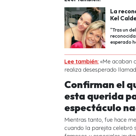
La reconc
Kel Cald
"Tras un de
reconocida
esperado h
Lee también:
«Me acaban de
realiza desesperado llamad
Confirman el q
esta querida p
espectáculo na
Mientras tanto, fue hace men
cuando la parejita celebró 