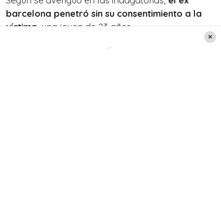
Según se averiguó en las indagatorias,
el ex
barcelona penetró sin su consentimiento a la
víctima
, una joven de 23 años.
De hecho, en la condena, se puede leer
que
«cogió bruscamente a la denunciante, la
tiró al suelo y evitando que pudiera moverse, la
penetró vaginalmente.
Pese a que la
denunciante decía que no, que se quería ir».