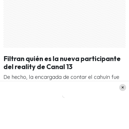
Filtran quién es la nueva participante
del reality de Canal 13
De hecho, la encargada de contar el cahuín fue
no otra que
Paula Escobar
. Quien comenzó
relatando en el programa de Zona Latina sobre
la identidad de la famosa.
«Esta mujer lleva por
lo menos 25 años de trayectoria farandulera»
.
«Estamos hablando de una mujer que tiene una
hermana, tan polémica como ella, las dos han