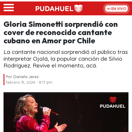
Skip to main content
EN VIVO
Gloria Simonetti sorprendió con
cover de reconocido cantante
cubano en Amor por Chile
La cantante nacional sorprendió al público tras
interpretar Ojalá, la popular canción de Silvio
Rodríguez. Revive el momento, acá.
Por
Daniela Jerez
febrero 15, 2024 - 8:17 pm