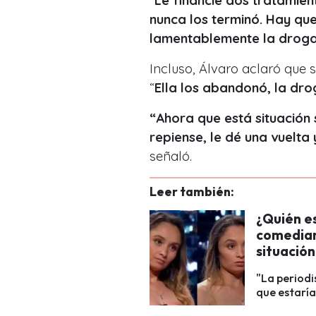
“
Le financie dos tratamie
nunca los terminó. Hay qu
lamentablemente la drog
Incluso, Álvaro aclaró que s
“
Ella los abandonó, la dr
“Ahora que está situación s
repiense, le dé una vuelta 
señaló.
Leer también:
¿Quién es
comedian
situación
"La periodi
que estaría