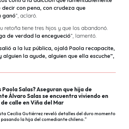
ntos contra la adicción que lamentablemente
e decir con pena, con crudeza que
a ganó
”, aclaró.
u retoña tiene tres hijos y que los abandonó.
oga de verdad la encegueció
”, lamentó.
alió a la luz pública, ojalá Paola recapacite,
y alguien la ayude, alguien que ella escuche”,
 Paola Salas? Aseguran que hija de
te Álvaro Salas se encuentra viviendo en
 de calle en Viña del Mar
sta Cecilia Gutiérrez reveló detalles del duro momento
 pasando la hija del comediante chileno."