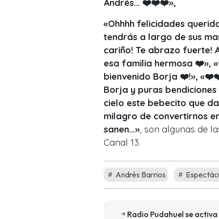
Andrés… ❤️❤️❤️»,
«Ohhhh felicidades querida
tendrás a largo de sus ma
cariño! Te abrazo fuerte! 
esa familia hermosa ❤️», «
bienvenido Borja ❤️!», «❤️
Borja y puras bendiciones 
cielo este bebecito que d
milagro de convertirnos e
sanen…»
, son algunas de la
Canal 13.
Andrés Barrios
Espectác
Radio Pudahuel se activa 