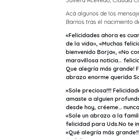
Javiera Acevedo, Claudia Co
Acá algunos de los mensaje
Barrios tras el nacimiento d
«Felicidades ahora es cua
de la vida», «
Muchas felic
bienvenido Borja
«, «No co
maravillosa noticia… felici
Que alegría más grande! Fe
abrazo enorme querida So
«Sole preciosa!!!! Felicidad
amaste a alguien profunda
desde hoy, créeme… nunca p
«Sole un abrazo a la famil
felicidad para Uds.No te im
«Qué alegría más grande!!!