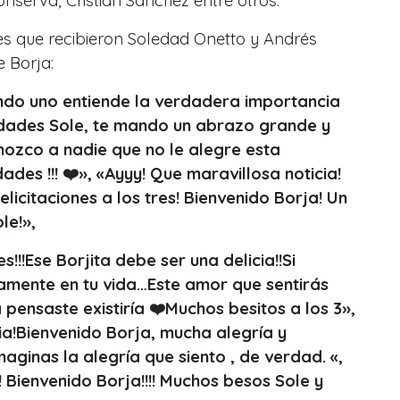
nserva, Cristián Sánchez entre otros.
s que recibieron Soledad Onetto y Andrés
e Borja:
ndo uno entiende la verdadera importancia
idades Sole, te mando un abrazo grande y
nozco a nadie que no le alegre esta
dades !!! ❤️», «Ayyy! Que maravillosa noticia!
licitaciones a los tres! Bienvenido Borja! Un
le!»,
es!!!Ese Borjita debe ser una delicia!!Si
mente en tu vida…Este amor que sentirás
ensaste existiría ❤️Muchos besitos a los 3»,
ia!Bienvenido Borja, mucha alegría y
aginas la alegría que siento , de verdad. «,
 Bienvenido Borja!!!! Muchos besos Sole y