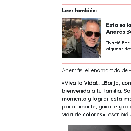
Leer también:
Esta es l
Andrés Ba
"Nació Borj
algunos det
Además, el enamorado de
«Viva la Vida!……Borja, con
bienvenida a tu familia. 
momento y lograr esta im
para amarte, guiarte y ac
vida de colores», escribió 