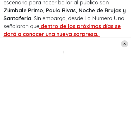
escenario para hacer bailar al público son:
Zúmbale Primo, Paula Rivas, Noche de Brujas y
Santaferia.
Sin embargo, desde La Número Uno
señalaron que
dentro de los próximos días se
dará a conocer una nueva sorpresa.
Leer también:
Shakira sorprendió a sus
seguidores con potente
reflexión sobre su nuevo
álbum 'Las mujeres ya no
lloran': "Tuve que recoger las
piezas de mí misma"
Quienes sean parte de esta edición podrán cantar
y bailar hasta que las velas no ardan.
¡No te lo