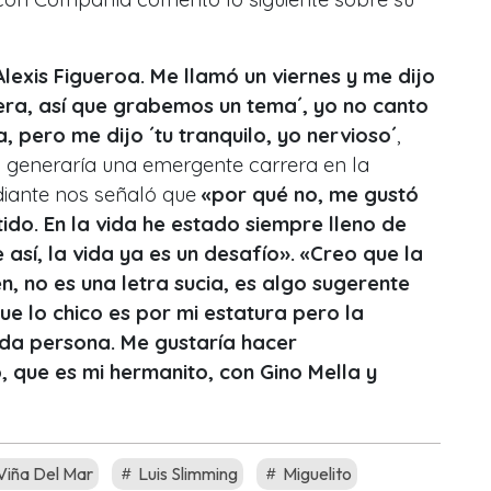
Alexis Figueroa. Me llamó un viernes y me dijo
ra, así que grabemos un tema´, yo no canto
a, pero me dijo ´tu tranquilo, yo nervioso´
,
a generaría una emergente carrera en la
diante nos señaló que
«por qué no, me gustó
tido. En la vida he estado siempre lleno de
así, la vida ya es un desafío».
«Creo que la
, no es una letra sucia, es algo sugerente
ue lo chico es por mi estatura pero la
cada persona.
Me gustaría hacer
 que es mi hermanito, con Gino Mella y
Viña Del Mar
Luis Slimming
Miguelito