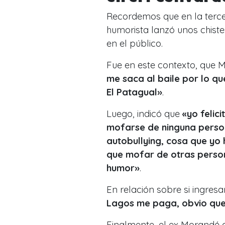
Recordemos que en la terc
humorista lanzó unos chist
en el público.
Fue en este contexto, que 
me saca al baile por lo qu
El Patagual»
.
Luego, indicó que
«yo felici
mofarse de ninguna person
autobullying, cosa que yo
que mofar de otras person
humor»
.
En relación sobre si ingres
Lagos me paga, obvio que
Finalmente, el ex Morandé 