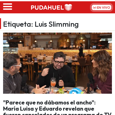
Skip to main content
EN VIVO
Etiqueta:
Luis Slimming
"Parece que no dábamos el ancho":
María Luisa y Eduardo revelan que
fueron cancelados de un programa de TV