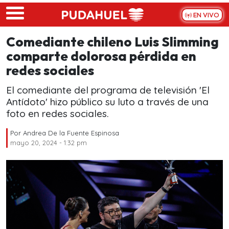
Skip to main content
EN VIVO
Comediante chileno Luis Slimming
comparte dolorosa pérdida en
redes sociales
El comediante del programa de televisión 'El
Antídoto' hizo público su luto a través de una
foto en redes sociales.
Por
Andrea De la Fuente Espinosa
mayo 20, 2024 - 1:32 pm