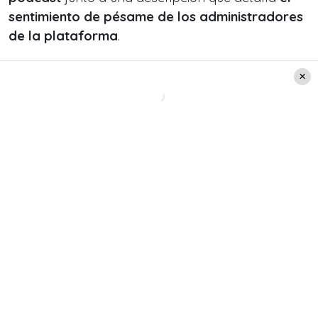
sentimiento de pésame de los administradores
de la plataforma
.
También te puede interesar:
«El mejor tapa
bocas…»: Esposa de Luis Slimming comentó
triunfo en el Festival de Viña 2024 y respondió
a reconocida opinóloga que lo criticó