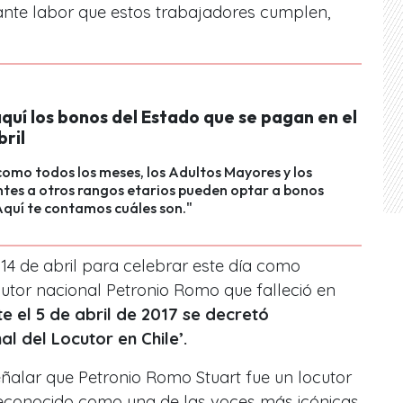
tante labor que estos trabajadores cumplen,
quí los bonos del Estado que se pagan en el
ril
como todos los meses, los Adultos Mayores y los
tes a otros rangos etarios pueden optar a bonos
Aquí te contamos cuáles son."
l 14 de abril para celebrar este día como
utor nacional Petronio Romo que falleció en
e el 5 de abril de 2017 se decretó
al del Locutor en Chile’.
eñalar que Petronio Romo Stuart fue un locutor
, reconocido como una de las voces más icónicas