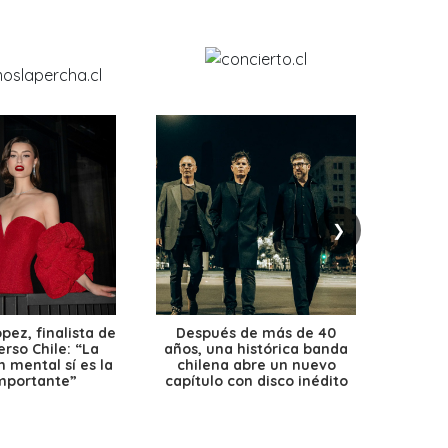
❯
ez, finalista de
Después de más de 40
Ante 
erso Chile: “La
años, una histórica banda
petr
 mental sí es la
chilena abre un nuevo
precio
mportante”
capítulo con disco inédito