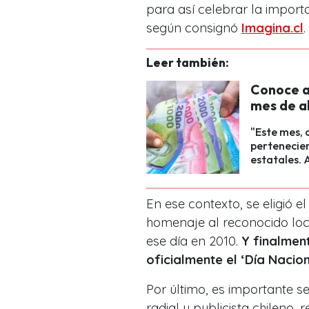
para así celebrar la impor
según consignó
Imagina.cl
.
Leer también:
Conoce a
mes de ab
"Este mes, 
pertenecien
estatales. 
En ese contexto, se eligió e
homenaje al reconocido loc
ese día en 2010.
Y finalment
oficialmente el ‘Día Nacion
Por último, es importante s
radial y publicista chileno