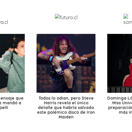
mensaje que
Todos lo odian, pero Steve
Dominga Lóp
le mandó a
Harris revela el único
Miss Univ
elli
detalle que habría salvado
preparación
este polémico disco de Iron
más i
Maiden