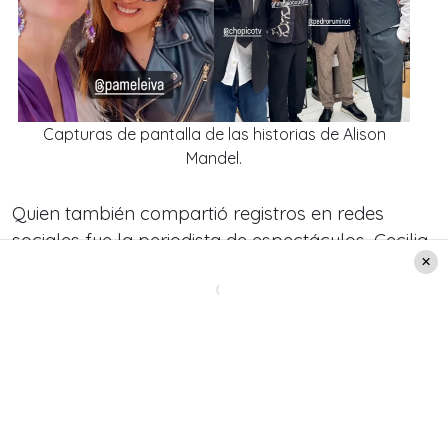
Capturas de pantalla de las historias de Alison
Mandel.
Quien también compartió registros en redes
sociales fue la periodista de espectáculos, Cecilia
Gutiérrez, la que subió a sus historias de
Instagram algunas imágenes que le llegaron de
manera interna en la que se ve a Maly Jorquiera
y Sergio Freire felices: A ella con un vestido
blanco de encaje y una tiara de flores en el
cabello, y a él con un gilet y pantalón formal de
color gris.