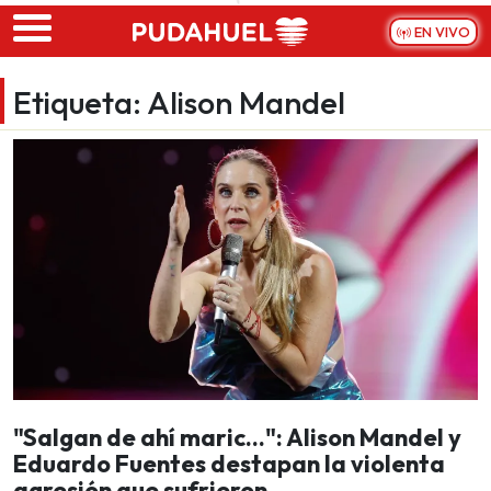
Skip to main content
EN VIVO
Etiqueta:
Alison Mandel
"Salgan de ahí maric...": Alison Mandel y
Eduardo Fuentes destapan la violenta
agresión que sufrieron