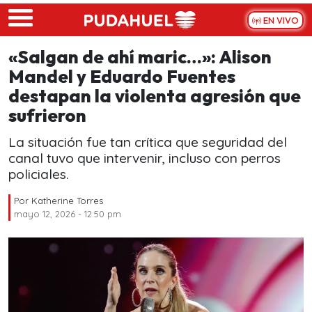
Skip to main content
EN VIVO
«Salgan de ahí maric…»: Alison
Mandel y Eduardo Fuentes
destapan la violenta agresión que
sufrieron
La situación fue tan crítica que seguridad del
canal tuvo que intervenir, incluso con perros
policiales.
Por
Katherine Torres
mayo 12, 2026 - 12:50 pm