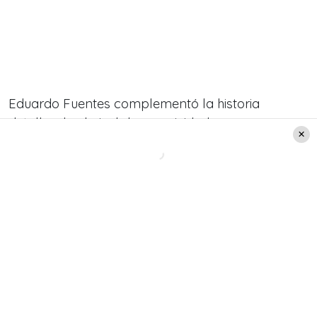
Eduardo Fuentes complementó la historia
detallando el nivel de agresividad:
“Nos pegaban en la puerta: ‘¡Que me venga a
dar la cara esa concha de madre que le dio el
premio a la otra perrita!’”, precisó.
La situación fue tan crítica que
seguridad del
canal tuvo que intervenir
, incluso con perros
policiales, para permitir que los animadores
pudieran salir del camarín.