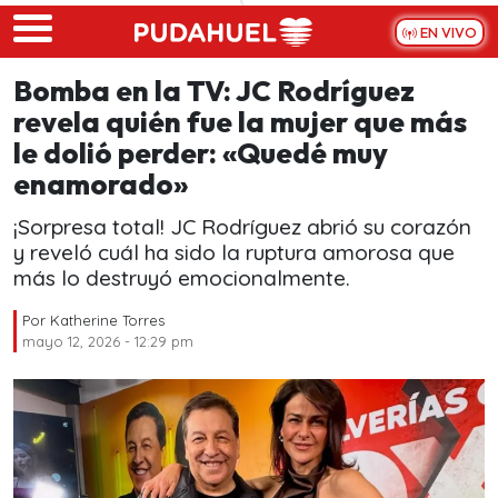
Skip to main content
EN VIVO
Bomba en la TV: JC Rodríguez
revela quién fue la mujer que más
le dolió perder: «Quedé muy
enamorado»
¡Sorpresa total! JC Rodríguez abrió su corazón
y reveló cuál ha sido la ruptura amorosa que
más lo destruyó emocionalmente.
Por
Katherine Torres
mayo 12, 2026 - 12:29 pm