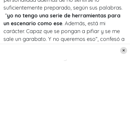
suficientemente preparado, según sus palabras.
“
yo no tengo una serie de herramientas para
un escenario como ese
. Además, está mi
carácter. Capaz que se pongan a pifiar y se me
sale un garabato. Y no queremos eso”, confesó a
la conductora.
Asimismo, el periodista defendió con todo a su
compañera que ha sido blanco de críticas el
último tiempo por parte de quienes se oponen a
su conducción del festival. «Aunque haya algunos
canales que hagan pataletas, y les dé lata…
mira,
Karen Doggenweiler va a ser la próxima
animadora del Festival de la Canción de Viña
del Mar»,
comentó.