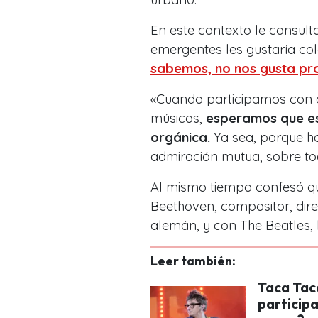
En este contexto le consul
emergentes les gustaría col
sabemos, no nos gusta pr
«Cuando participamos con 
músicos,
esperamos que es
orgánica.
Ya sea, porque ha
admiración mutua, sobre to
Al mismo tiempo confesó qu
Beethoven, compositor, dire
alemán, y con The Beatles, 
Leer también:
Taca Tac
particip