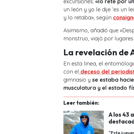
excursiones.
«lo reté por u
un león y yo le dije ‘es un 
y lo retaba», según
consign
Asimismo, añadió que «Desp
monstruo, viajó por lugares 
La revelación de 
En esta línea, el entomólog
con el
deceso del periodis
gimnasio y
se estaba hacie
musculatura y el estado fí
Leer también:
A los 43 
destacad
"Este jueve