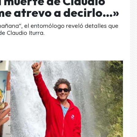
a muerte de Claudio
 me atrevo a decirlo…»
mañana", el entomólogo reveló detalles que
e Claudio Iturra.