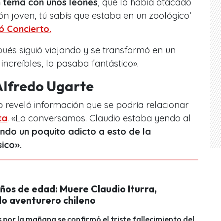
n tema con unos leones
, que lo había atacado
león joven, tú sabís que estaba en un zoológico’
ó Concierto.
ués siguió viajando y se transformó en un
increíbles, lo pasaba fantástico».
Alfredo Ugarte
o reveló información que se podría relacionar
ta
. «Lo conversamos. Claudio estaba yendo al
ndo un poquito adicto a esto de la
sico».
años de edad: Muere Claudio Iturra,
o aventurero chileno
s por la mañana se confirmó el triste fallecimiento del