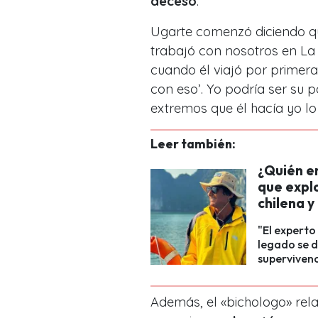
deceso
.
Ugarte comenzó diciendo que
trabajó con nosotros en La 
cuando él viajó por primera 
con eso’. Yo podría ser su 
extremos que él hacía yo lo
Leer también:
¿Quién er
que expl
chilena y
"El experto 
legado se d
supervivenc
Además, el «bichologo» rela