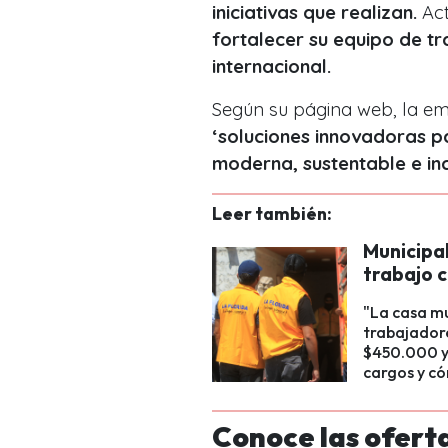
iniciativas que realizan.
Act
fortalecer su equipo de tr
internacional.
Según su página web, la e
‘soluciones innovadoras pa
moderna, sustentable e inc
Leer también:
Municipal
trabajo c
"La casa m
trabajadore
$450.000 y 
cargos y có
Conoce las ofert