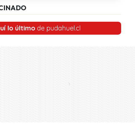
CINADO
uí lo último
de pudahuel.cl