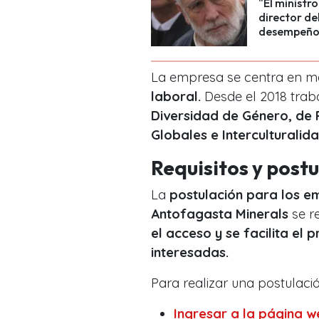
"El ministr
director de
desempeño
La empresa se centra en 
laboral.
Desde el 2018 trab
Diversidad de Género, de 
Globales e Interculturalid
Requisitos y post
La
postulación para los e
Antofagasta Minerals
se r
el acceso y se facilita el
interesadas.
Para realizar una postulac
Ingresar a la página w