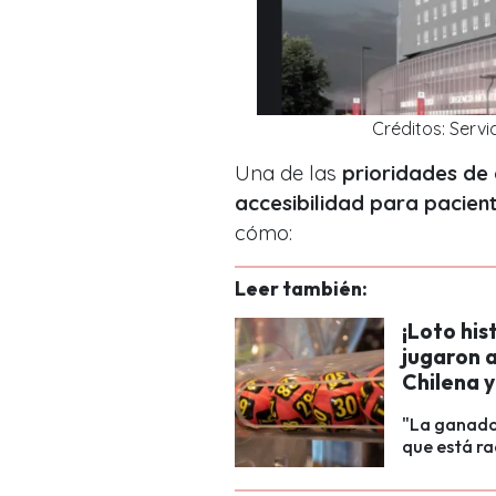
Créditos: Servi
Una de las
prioridades de 
accesibilidad para pacient
cómo:
Leer también:
¡Loto his
jugaron a
Chilena y
"La ganador
que está ra