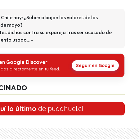
 Chile hoy: ¿Suben o bajan los valores de los
7 de mayo?
es dichos contra su expareja tras ser acusado de
siento usado…»
 en Google Discover
Seguir en Google
idos directamente en tu feed.
CINADO
uí lo último
de pudahuel.cl