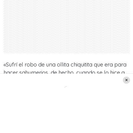
«Sufrí el robo de una ollita chiquitita que era para
hacer sahumerios, de hecho, cuando se lo hice a
Oriana, tuve que utilizar un plato. También llevaba
hierbas de salvia para poder limpiar», comenzó
diciéndole al medio.
Además, agregó que:
«Me dio mucha pena,
porque había códigos que eran intransables,
que eran meterse con las cosas de otros, con las