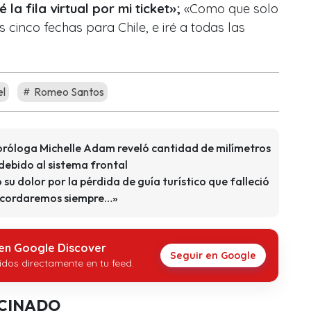
a fila virtual por mi ticket»;
«Como que solo
 cinco fechas para Chile, e iré a todas las
el
Romeo Santos
oróloga Michelle Adam reveló cantidad de milímetros
 debido al sistema frontal
u dolor por la pérdida de guía turístico que falleció
recordaremos siempre…»
 en Google Discover
Seguir en Google
idos directamente en tu feed.
CINADO