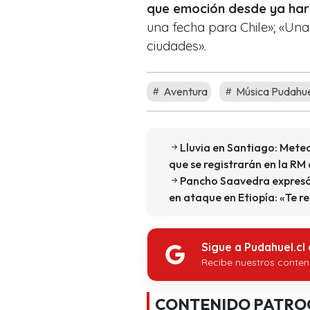
que emoción desde ya haré l
una fecha para Chile»; «Unas
ciudades».
Aventura
Música Pudahu
Lluvia en Santiago: Mete
que se registrarán en la RM
Pancho Saavedra expresó s
en ataque en Etiopía: «Te 
Sigue a Pudahuel.cl
Recibe nuestros conten
CONTENIDO PATRO