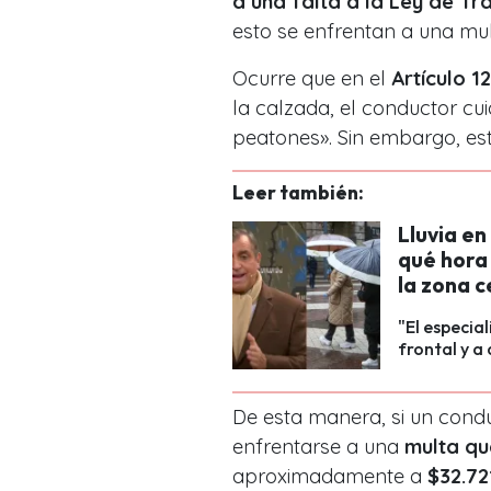
a una falta a la Ley de Tr
esto se enfrentan a una mul
Ocurre que en el
Artículo 1
la calzada, el conductor cu
peatones». Sin embargo, es
Leer también:
Lluvia en
qué hora 
la zona c
"El especia
frontal y a 
De esta manera, si un condu
enfrentarse a una
multa qu
aproximadamente a
$32.72