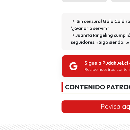
¡Sin censura! Gala Caldir
‘¿Ganar o servir?’
Juanita Ringeling cumpli
seguidores: «Sigo siendo…»
Sigue a Pudahuel.cl
Recibe nuestros conten
CONTENIDO PATRO
Revisa
aq