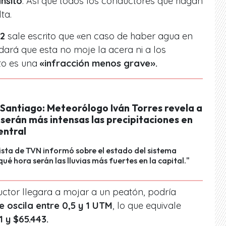
ánsito
. Así que todos los conductores que hagan
ta.
22
sale escrito que «en caso de haber agua en
idará que esta no moje la acera ni a los
to es una
«infracción menos grave».
 Santiago: Meteorólogo Iván Torres revela a
serán más intensas las precipitaciones en
entral
lista de TVN informó sobre el estado del sistema
qué hora serán las lluvias más fuertes en la capital."
ctor llegara a mojar a un peatón, podría
e oscila entre 0,5 y 1 UTM
, lo que equivale
1 y $65.443.