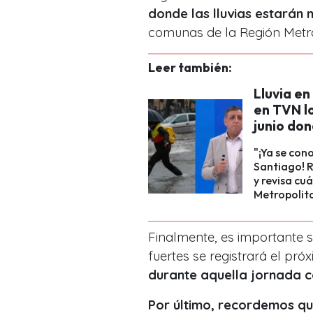
donde las lluvias estarán
comunas de la Región Metro
Leer también:
Lluvia en
en TVN l
junio do
"¡Ya se con
Santiago! R
y revisa cu
Metropolita
Finalmente, es importante s
fuertes se registrará el pr
durante aquella jornada 
Por último, recordemos qu