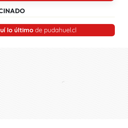
CINADO
uí lo último
de pudahuel.cl