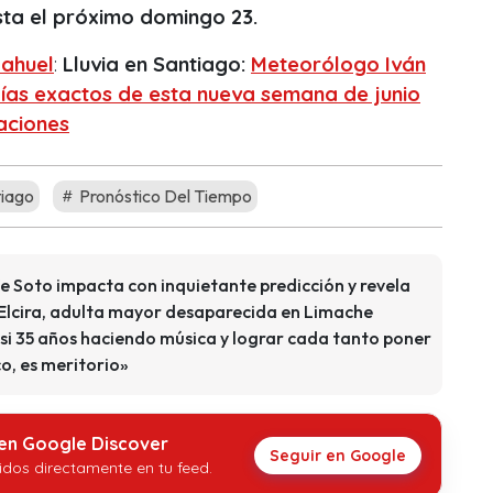
ta el próximo domingo 23.
ahuel
:
Lluvia en Santiago:
Meteorólogo Iván
días exactos de esta nueva semana de junio
aciones
tiago
Pronóstico Del Tiempo
e Soto impacta con inquietante predicción y revela
 Elcira, adulta mayor desaparecida en Limache
i 35 años haciendo música y lograr cada tanto poner
co, es meritorio»
 en Google Discover
Seguir en Google
idos directamente en tu feed.