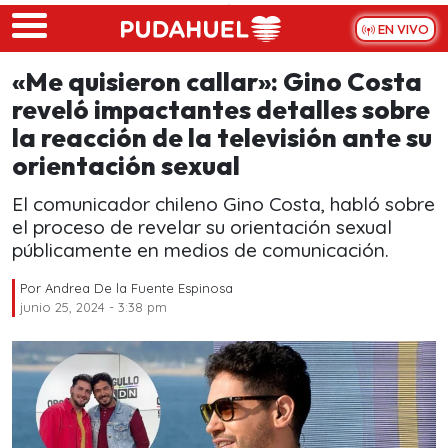
Skip to main content
EN VIVO
«Me quisieron callar»: Gino Costa
reveló impactantes detalles sobre
la reacción de la televisión ante su
orientación sexual
El comunicador chileno Gino Costa, habló sobre
el proceso de revelar su orientación sexual
públicamente en medios de comunicación.
Por
Andrea De la Fuente Espinosa
junio 25, 2024 - 3:38 pm