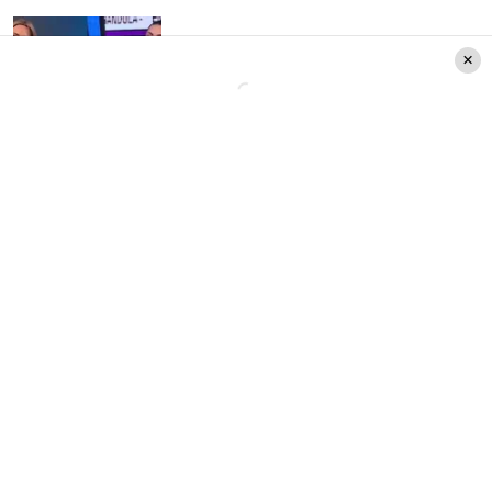
Escándalo en TV+ tras cortar
polémico momento: Daniella
Campos y Daniela Aránguiz
casi llegan a los golpes
Este último, se transmitía todos los sábados y en
horario prime,
sin embargo nunca logró liderar
en sintonía con los canales de la competencia.