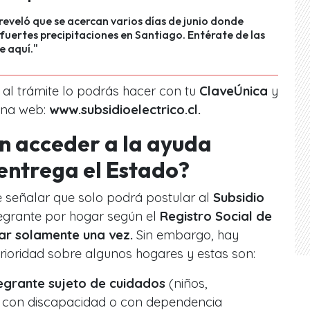
eveló que se acercan varios días de junio donde
uertes precipitaciones en Santiago. Entérate de las
e aquí."
 al trámite lo podrás hacer con tu
ClaveÚnica
y
gina web:
www.subsidioelectrico.cl.
n acceder a la ayuda
entrega el Estado?
e señalar que solo podrá postular al
Subsidio
tegrante por hogar según el
Registro Social de
ar solamente una vez.
Sin embargo, hay
prioridad sobre algunos hogares y estas son:
tegrante sujeto de cuidados
(niños,
 con discapacidad o con dependencia