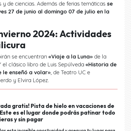
cos y de ciencias. Además de ferias temáticas
se
es 27 de junio al domingo 07 de julio en la
nvierno 2024: Actividades
licura
birán se encuentran
«Viaje a la Luna»
de la
 el clásico libro de Luis Sepúlveda
«Historia de
e le enseñó a volar»
, de Teatro UC e
erdo y Elvira López.
ada gratis! Pista de hielo en vacaciones de
 Este es el lugar donde podrás patinar todo
ieras y sin pagar
das esta increíble oportunidad y asegura tu lugar para