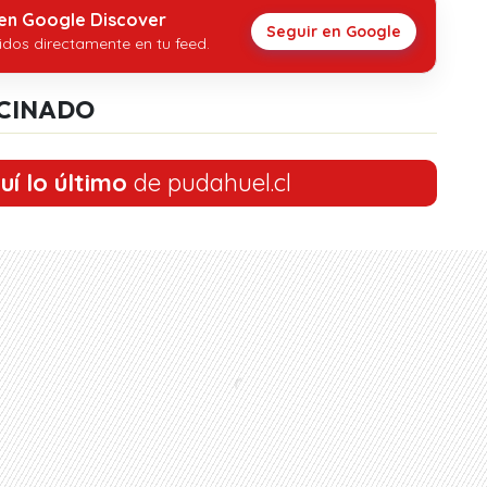
 en Google Discover
Seguir en Google
idos directamente en tu feed.
CINADO
uí lo último
de pudahuel.cl