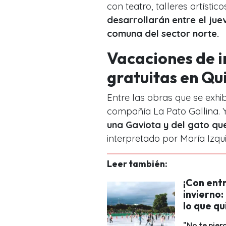
con teatro, talleres artísti
desarrollarán entre el juev
comuna del sector norte.
Vacaciones de i
gratuitas en Qui
Entre las obras que se exhi
compañía La Pato Gallina. Y
una Gaviota y del gato qu
interpretado por María Izqui
Leer también:
¡Con entr
invierno:
lo que qu
"No te pier