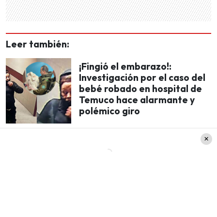
Leer también:
¡Fingió el embarazo!:
Investigación por el caso del
bebé robado en hospital de
Temuco hace alarmante y
polémico giro
«
A sus 7 años comenzó a ser abusada por su
padrastro, el papá de su hermano
. A Ámbar
Cornejo la amenazaba este hombre, Juan Carlos
Pérez, le dice que le hará daño a su hermano y a
su mamá.
Cuando ella calla no es por temor en