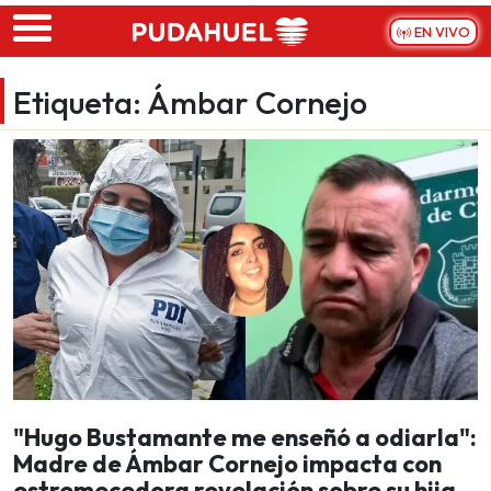
Skip to main content
EN VIVO
Etiqueta:
Ámbar Cornejo
"Hugo Bustamante me enseñó a odiarla":
Madre de Ámbar Cornejo impacta con
estremecedora revelación sobre su hija