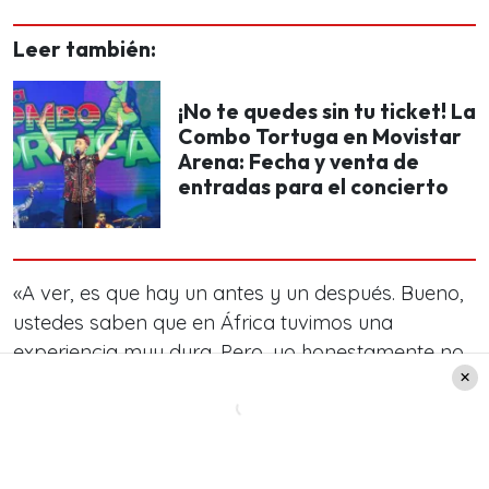
Leer también:
¡No te quedes sin tu ticket! La
Combo Tortuga en Movistar
Arena: Fecha y venta de
entradas para el concierto
«A ver, es que hay un antes y un después. Bueno,
ustedes saben que en África tuvimos una
experiencia muy dura. Pero, yo honestamente no,
yo no creo que ya lo hice una vez», comenzó
diciendo. Luego agregó que,
«Creo que fue muy
difícil hacer ese Festival de Viña, porque era un
festival muy distinto a todos».