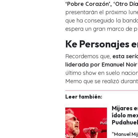
‘Pobre Corazón’, ‘Otro Día
presentarán el próximo lune
que ha conseguido la banda 
espera un gran marco de pú
Ke Personajes e
Recordemos que,
esta serí
liderada por Emanuel Noir
último show en suelo nacion
Memo que se realizó durante
Leer también:
Mijares e
ídolo mex
Pudahue
"Manuel Mij