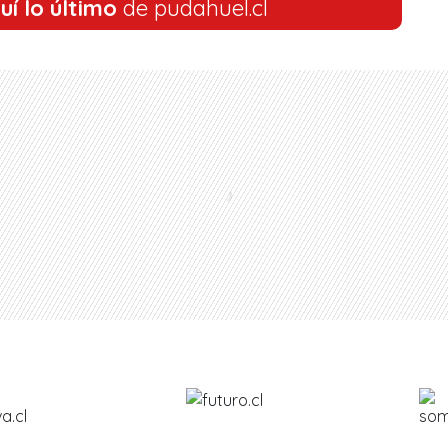
uí lo último
de pudahuel.cl