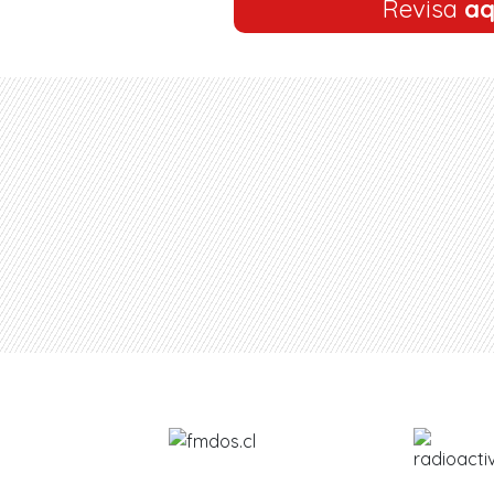
Revisa
aq