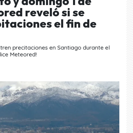
to y domingo 1 de
red reveló si se
itaciones el fin de
istren precitaciones en Santiago durante el
dice Meteored!