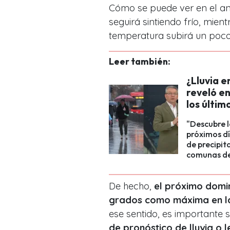
Cómo se puede ver en el an
seguirá sintiendo frío, mien
temperatura subirá un poco
Leer también:
¿Lluvia 
reveló e
los últim
"Descubre l
próximos dí
de precipit
comunas de 
De hecho,
el próximo domin
grados como máxima en la
ese sentido, es importante 
de pronóstico de lluvia o 