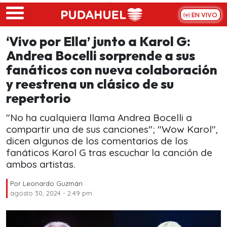
Skip to main content
EN VIVO
‘Vivo por Ella’ junto a Karol G:
Andrea Bocelli sorprende a sus
fanáticos con nueva colaboración
y reestrena un clásico de su
repertorio
"No ha cualquiera llama Andrea Bocelli a
compartir una de sus canciones"; "Wow Karol",
dicen algunos de los comentarios de los
fanáticos Karol G tras escuchar la canción de
ambos artistas.
Por
Leonardo Guzmán
agosto 30, 2024 - 2:49 pm