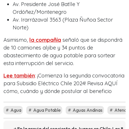
Av. Presidente José Batlle Y
Ordóñez/Montenegro
Av. Irarrázaval 3563 (Plaza Ñuñoa Sector
Norte)
Asimismo,
la compañía
señaló que se dispondrá
de 10 camiones aljibe y 34 puntos de
abastecimiento de agua potable para sortear
esta interrupción del servicio.
Lee también
: ¡Comienza la segunda convocatoria
para Subsidio Eléctrico Chile 2024! Revisa AQUÍ
cómo, cuándo y dónde postular al beneficio
Agua
Agua Potable
Aguas Andinas
Atenci
En la previa del concierto de Juanes en Chile: Las 8