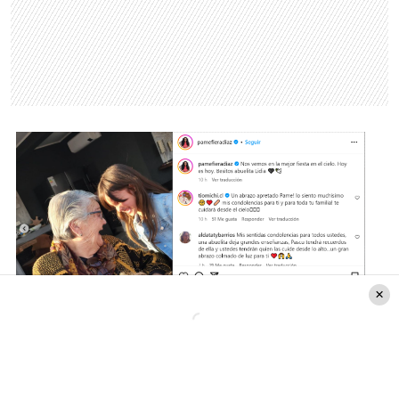
Créditos a Instagram
@pamelafieradiaz
El hecho sorprendió a sus seguidores, quienes
no