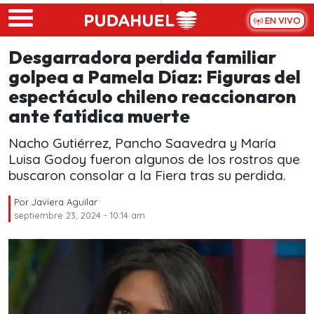
Skip to main content
EN VIVO
Desgarradora perdida familiar
golpea a Pamela Díaz: Figuras del
espectáculo chileno reaccionaron
ante fatídica muerte
Nacho Gutiérrez, Pancho Saavedra y María
Luisa Godoy fueron algunos de los rostros que
buscaron consolar a la Fiera tras su perdida.
Por
Javiera Aguilar
septiembre 23, 2024 - 10:14 am