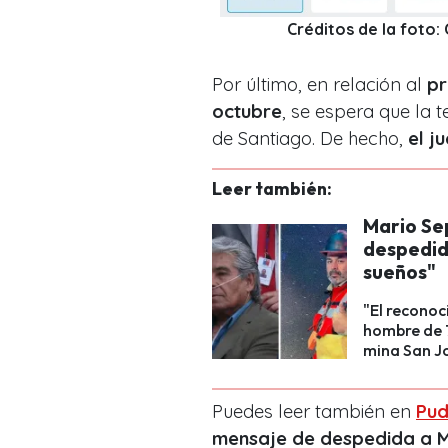
Créditos de la foto:
Por último, en relación al
pr
octubre
, se espera que la
de Santiago. De hecho,
el j
Leer también:
Mario Se
despedid
sueños"
"El reconoc
hombre de 7
mina San J
Puedes leer también en
Pud
mensaje de despedida a 