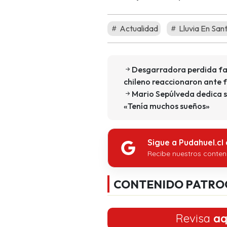
Actualidad
Lluvia En San
Desgarradora perdida fam
chileno reaccionaron ante 
Mario Sepúlveda dedica 
«Tenía muchos sueños»
Sigue a Pudahuel.cl
Recibe nuestros conten
CONTENIDO PATRO
Revisa
aq