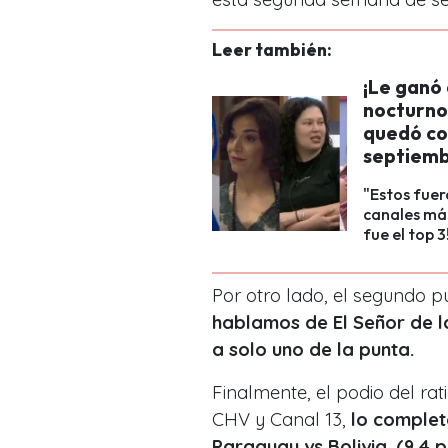
Leer también:
¡Le ganó
nocturno
quedó con
septiem
"Estos fuer
canales más
fue el top 3
Por otro lado, el segundo 
hablamos de El Señor de l
a solo uno de la punta.
Finalmente, el podio del r
CHV y Canal 13,
lo complet
Paraguay vs Bolivia. (9,4 