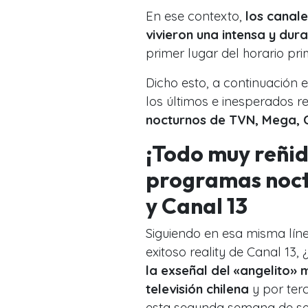
En ese contexto,
los canale
vivieron una intensa y dur
primer lugar del horario pri
Dicho esto, a continuación 
los últimos e inesperados r
nocturnos de TVN, Mega, 
¡Todo muy reñido
programas noct
y Canal 13
Siguiendo en esa misma línea
exitoso reality de Canal 13,
la exseñal del «angelito» 
televisión chilena
y por ter
esta segunda semana de se